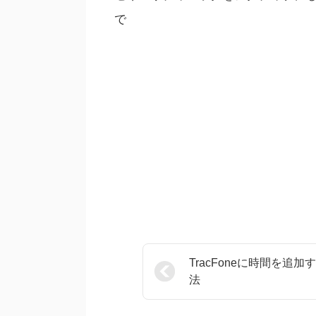
で
TracFoneに時間を追加
法