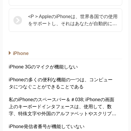
<P > AppleのiPhoneは、世界各国での使用
をサポートし、それはあなたが自動的に1
に上陸するたびにタイムゾーンを更新する
ように設計されていますが、これは常に発
生しません
iPhone
iPhone 3Gのマイクが機能しない
iPhoneの多くの便利な機能の一つは、コンピュー
タにつなぐことができることである
私のiPhoneのスペースバー＆＃038; iPhoneの画面
上のキーボードインタフェースは、使用して、数
字、特殊文字や外国のアルファベットやスクリプト
などの物理的なキーボードと同じすべての機能を実
iPhone発信者番号が機能していない
行することを可能に