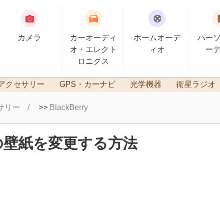
カメラ
カーオーディ
ホームオーデ
パー
オ・エレクト
ィオ
ー
ロニクス
アクセサリー
GPS・カーナビ
光学機器
衛星ラジオ
サリー
>>
BlackBerry
線上の壁紙を変更する方法