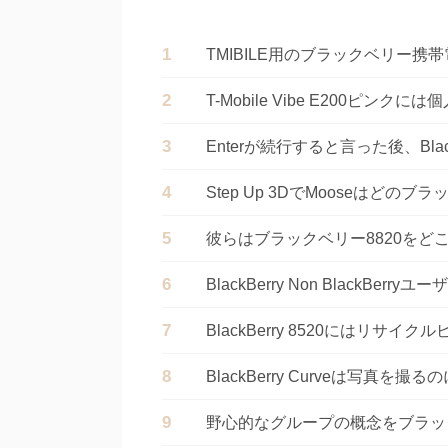
TMIBILE用のブラックベリー
T-Mobile Vibe E200ピン
Enterが続行すると言った後、Bl
Step Up 3DでMooseはど
彼らはブラックベリー8820をど
BlackBerry Non BlackB
BlackBerry 8520にはリサイ
BlackBerry Curveは写真を